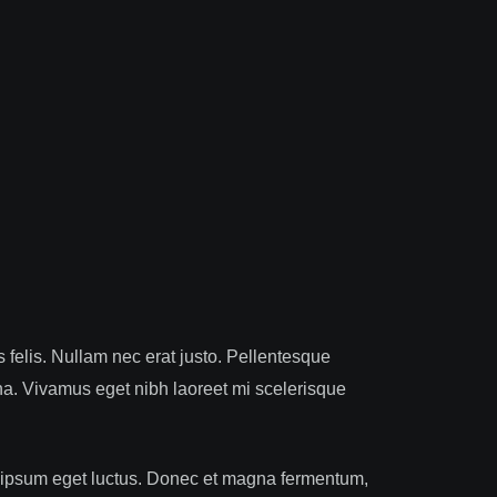
s felis. Nullam nec erat justo. Pellentesque
gna. Vivamus eget nibh laoreet mi scelerisque
r ipsum eget luctus. Donec et magna fermentum,